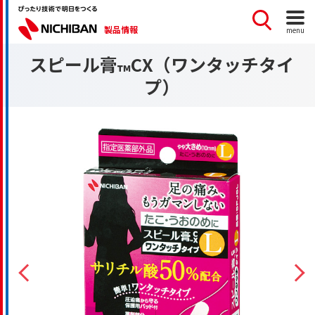
製品情報
menu
スピール膏
CX（ワンタッチタイ
™
プ）