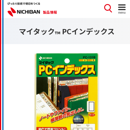
製品情報
menu
マイタック
PCインデックス
™