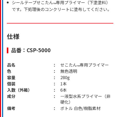
シールテープせこたん
専用プライマー（下塗塗料）
™
です。下処理後のコンクリートに塗布してください。
仕様
品番：CSP-5000
品名
せこたん
専用プライマー
™
色
無色透明
容量
280g
個装
1本
入数（外箱）
6本
成分
一液型水系プライマー（非
硬化）
備考
ボトル 白色/樹脂素材