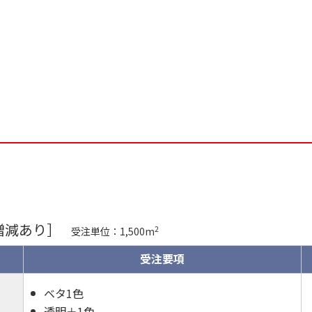
増減あり］
2
受注単位：1,500m
受注要項
ベタ1色
透明＋1色