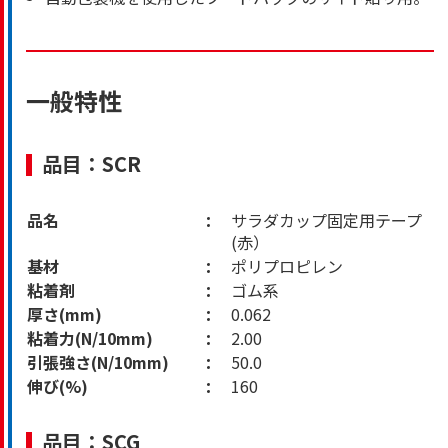
一般特性
品目：SCR
品名
サラダカップ固定用テープ
(赤）
基材
ポリプロピレン
粘着剤
ゴム系
厚さ(mm)
0.062
粘着力(N/10mm)
2.00
引張強さ(N/10mm)
50.0
伸び(%)
160
品目：SCG