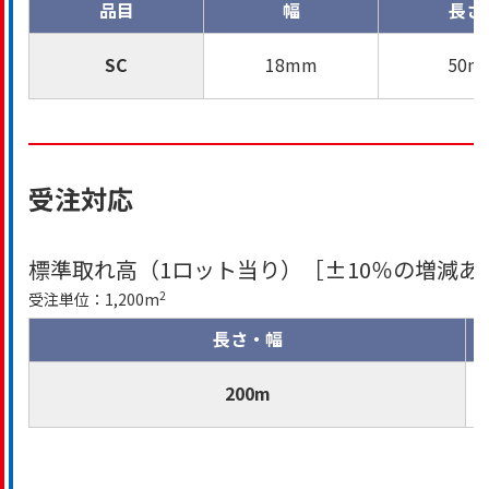
品目
幅
長さ
SC
18mm
50m
受注対応
標準取れ高（1ロット当り）［±10％の増減あ
2
受注単位：1,200m
長さ・幅
200m