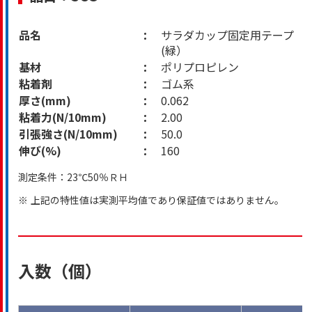
品名
サラダカップ固定用テープ
(緑）
基材
ポリプロピレン
粘着剤
ゴム系
厚さ(mm)
0.062
粘着力(N/10mm)
2.00
引張強さ(N/10mm)
50.0
伸び(%)
160
測定条件：23℃50％ＲＨ
※
上記の特性値は実測平均値であり保証値ではありません。
入数（個）