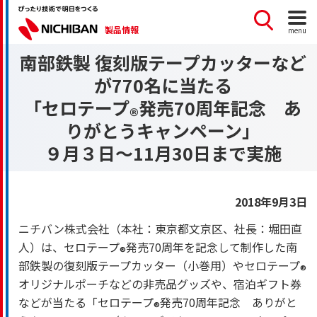
製品情報
menu
南部鉄製 復刻版テープカッターなど
が770名に当たる
「セロテープ
発売70周年記念 あ
®
りがとうキャンペーン」
９月３日～11月30日まで実施
2018年9月3日
ニチバン株式会社（本社：東京都文京区、社長：堀田直
人）は、セロテープ
発売70周年を記念して制作した南
®
部鉄製の復刻版テープカッター（小巻用）やセロテープ
®
オリジナルポーチなどの非売品グッズや、宿泊ギフト券
などが当たる「セロテープ
発売70周年記念 ありがと
®