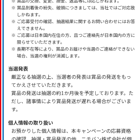
※
賞品の交換、変更、換金、返品等には応じかねます。
※
賞品到着後の紛失、破損につきましては、当社ではご対応致
しかねます。
※
ご応募受付の確認、抽選結果に関するお問い合わせにはお答
えできません。
※
ご応募は日本国内在住の方、且つご連絡先が日本国内の方に
限らせていただきます。
※
長期不在等により、賞品のお届けや当選のご連絡ができない
場合、当選の権利が消滅します。
当選発表
厳正なる抽選の上、当選者の発表は賞品の発送をもっ
てかえさせていただきます。
賞品の発送は抽選の約1か月後を予定しております。た
だし、諸事情により賞品発送が遅れる場合がございま
す。
個人情報の取り扱い
お預かりした個人情報は、本キャンペーンの応募資格
の確認、抽選・賞品発送の他、ニチバン株式会社が個