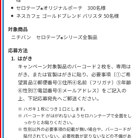
セロテープ
オリジナルポーチ 300名様
®
ネスカフェ ゴールドブレンド バリスタ 50名様
対象商品
ニチバン セロテープ
シリーズ全製品
®
応募方法
1.
はがき
キャンペーン対象製品のバーコード２枚を、専用は
がき、または官製はがきに貼り、必要事項〔①ご希
望賞品②郵便番号③住所④名前（フリガナ）⑤年齢
⑥性別⑦電話番号⑧メールアドレス〕をご記入の
上、下記応募宛先へご郵送ください。
※
ハガキ１枚につき１口とします。
※
バーコード がはがれないようセロハンテープで全面をし
っかりとお貼りください。
※
性別以外の必要事項の記載が無い場合や、バーコードが
貼付されていない、必要枚数が足りないなどの不備があ