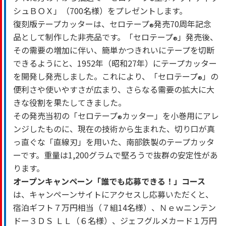
®
シュＢＯＸ」（700名様）をプレゼントします。
復刻版テープカッターは、セロテープ
発売70周年記念
®
品として制作した非売品です。「セロテープ
」発売後、
®
その需要の増加に伴い、簡単かつきれいにテープを切断
できるようにと、1952年（昭和27年）にテープカッター
を開発し発売しました。これにより、「セロテープ
」の
®
便利さや使いやすさが広まり、さらなる需要の拡大に大
きな役割を果たしてきました。
その発売当初の「セロテープ
カッター」を小巻用にアレ
®
ンジしたものに、現在の技術から生まれた、切り口が真
っ直ぐな「直線刃」を用いた、南部鉄製のテープカッタ
ーです。重量は1,200グラムで堅ろうで抜群の安定性があ
ります。
オープンキャンペーン「誰でも応募できる！」コース
は、キャンペーンサイトにアクセスし応募いただくと、
宿泊ギフト７万円相当（７組14名様）、Ｎｅｗニンテン
ドー３ＤＳ ＬＬ（６名様）、ジェフグルメカード１万円