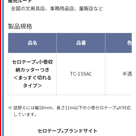
販売ルート
全国の文房具店、事務用品店、量販店など
製品規格
品名
品番
色
セロテープ
小巻収
®
納カッターつき
TC-15SAC
半透
＜まっすぐ切れる
タイプ＞
※
詰替えには幅18mm、長さ11m以下の小巻セロテープ
が対応
®
しています。
セロテープ
ブランドサイト
®