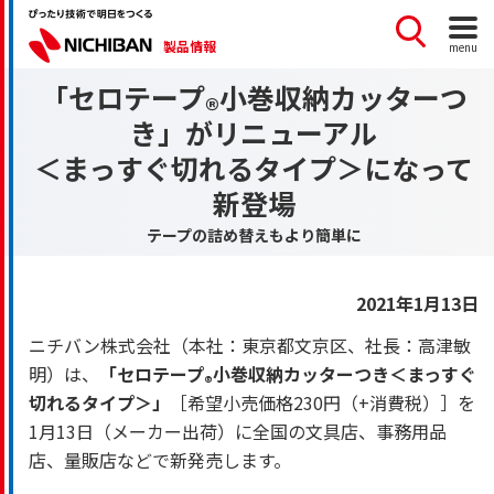
製品情報
menu
「セロテープ
小巻収納カッターつ
®
き」がリニューアル
＜まっすぐ切れるタイプ＞になって
新登場
テープの詰め替えもより簡単に
2021年1月13日
ニチバン株式会社（本社：東京都文京区、社長：高津敏
明）は、
「セロテープ
小巻収納カッターつき＜まっすぐ
®
切れるタイプ＞」
［希望小売価格230円（+消費税）］を
1月13日（メーカー出荷）に全国の文具店、事務用品
店、量販店などで新発売します。