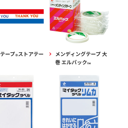
テープ
ストアテー
メンディングテープ 大
®
巻 エルパック
™