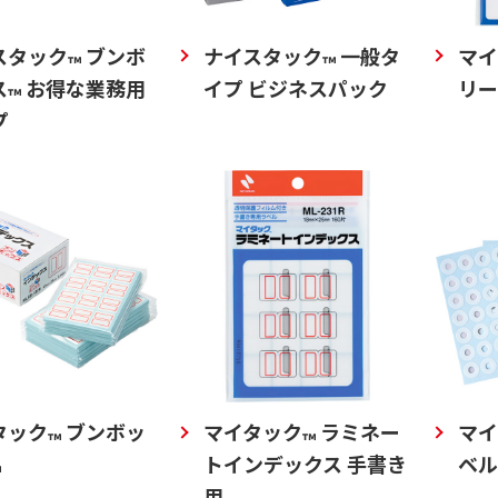
スタック
ブンボ
ナイスタック
一般タ
マイ
™
™
ス
お得な業務用
イプ ビジネスパック
リー
™
プ
タック
ブンボッ
マイタック
ラミネー
マイ
™
™
トインデックス 手書き
ベル
™
用