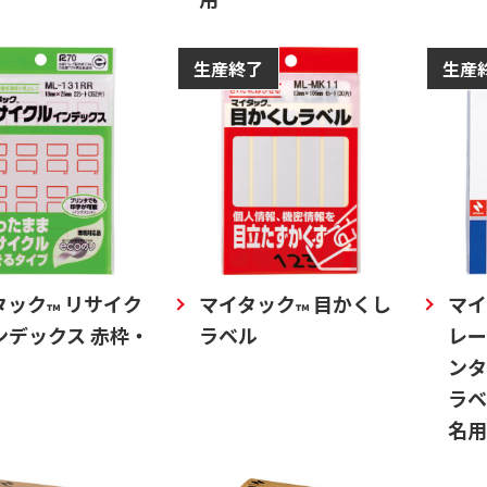
生産終了
生産
タック
リサイク
マイタック
目かくし
マイ
™
™
ンデックス 赤枠・
ラベル
レー
ンタ
ラベ
名用