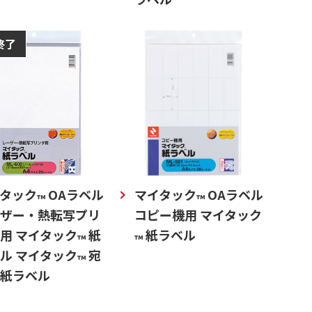
終了
タック
OAラベル
マイタック
OAラベル
™
™
ザー・熱転写プリ
コピー機用 マイタック
用 マイタック
紙
紙ラベル
™
™
ル マイタック
宛
™
紙ラベル