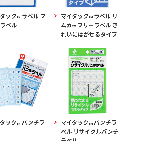
タック
ラベル フ
マイタック
ラベル リ
™
™
ラベル
ムカ
フリーラベル き
™
れいにはがせるタイプ
タック
パンチラ
マイタック
パンチラ
™
™
ベル リサイクルパンチ
ラベル