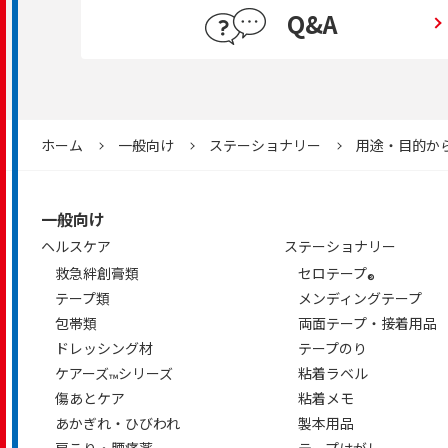
Q&A
ホーム
一般向け
ステーショナリー
用途・目的か
一般向け
ヘルスケア
ステーショナリー
救急絆創膏類
セロテープ
®
テープ類
メンディングテープ
包帯類
両面テープ・接着用品
ドレッシング材
テープのり
ケアーズ
シリーズ
粘着ラベル
™
傷あとケア
粘着メモ
あかぎれ・ひびわれ
製本用品