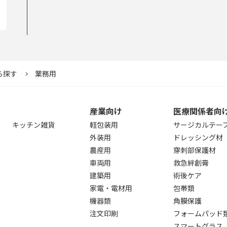
ら探す
業務用
産業向け
医療関係者向
キッチン雑貨
軽包装用
サージカルテー
外装用
ドレッシング材
農産用
穿刺部保護材
車両用
救急絆創膏
建築用
術後ケア
家電・電材用
包帯類
機器類
角膜保護
注文印刷
フォームパッド
スマートグラス