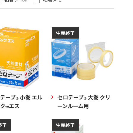
生産終了
テープ
小巻 エル
セロテープ
大巻 クリ
®
®
ク
エス
ーンルーム用
™
終了
生産終了