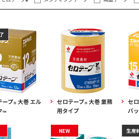
®
了
テープ
大巻 エル
セロテープ
大巻 業務
セロ
®
®
ク
用タイプ
パッ
™
NEW
生産