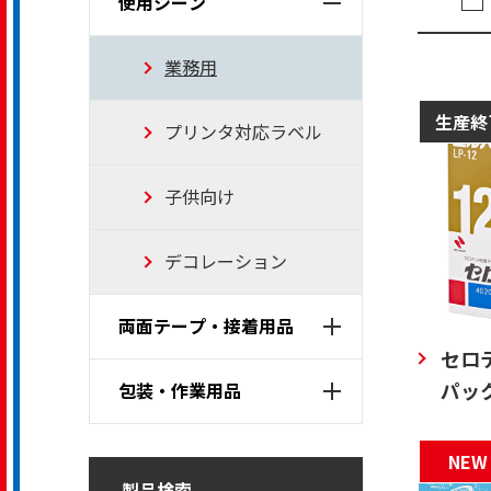
使用シーン
業務用
生産終
プリンタ対応ラベル
子供向け
デコレーション
両面テープ・接着用品
セロ
パッ
包装・作業用品
NEW
製品検索