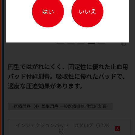
はい
いいえ
円型ではがれにくく、固定性に優れた止血用
パッド付絆創膏。吸収性に優れたパッドで、
適度な圧迫効果があります。
医療用品（4）整形用品 一般医療機器 救急絆創膏
インジェクションパッド カタログ
（772K
B）