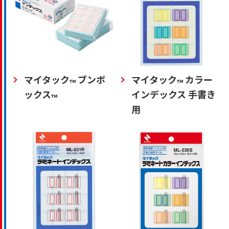
マイタック
ブンボ
マイタック
カラー
™
™
ックス
インデックス 手書き
™
用