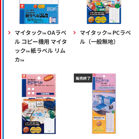
マイタック
OAラベ
マイタック
PCラベ
™
™
ル コピー機用 マイタ
ル（一般無地）
ック
紙ラベル リム
™
カ
™
販売終了