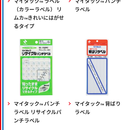
マイタック
ラベル
マイタック
パンチ
™
™
（カラーラベル） リ
ラベル
ムカ
きれいにはがせ
™
るタイプ
マイタック
パンチ
マイタック
背ばり
™
™
ラベル リサイクルパ
ラベル
ンチラベル