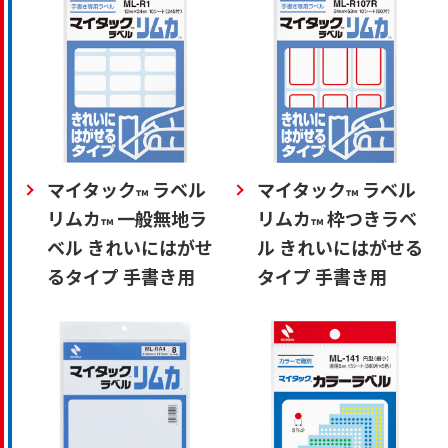
マイタック
ラベル
マイタック
ラベル
™
™
リムカ
一般無地ラ
リムカ
枠つきラベ
™
™
ベル きれいにはがせ
ル きれいにはがせる
るタイプ 手書き用
タイプ 手書き用