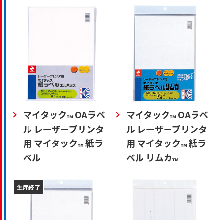
マイタック
OAラベ
マイタック
OAラベ
™
™
ル レーザープリンタ
ル レーザープリンタ
用 マイタック
紙ラ
用 マイタック
紙ラ
™
™
ベル
ベル リムカ
™
生産終了