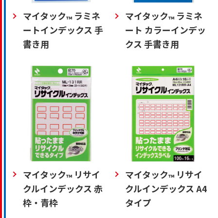
マイタック
ラミネ
マイタック
ラミネ
™
™
ートインデックス 手
ート カラーインデッ
書き用
クス 手書き用
マイタック
リサイ
マイタック
リサイ
™
™
クルインデックス 赤
クルインデックス A4
枠・青枠
タイプ