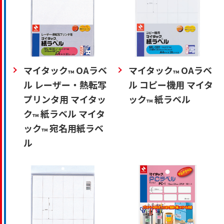
マイタック
OAラベ
マイタック
OAラベ
™
™
ル レーザー・熱転写
ル コピー機用 マイタ
プリンタ用 マイタッ
ック
紙ラベル
™
ク
紙ラベル マイタ
™
ック
宛名用紙ラベ
™
ル