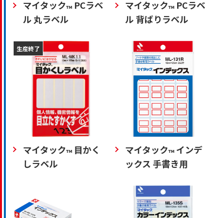
マイタック
PCラベ
マイタック
PCラベ
™
™
ル 丸ラベル
ル 背ばりラベル
生産終了
マイタック
目かく
マイタック
インデ
™
™
しラベル
ックス 手書き用