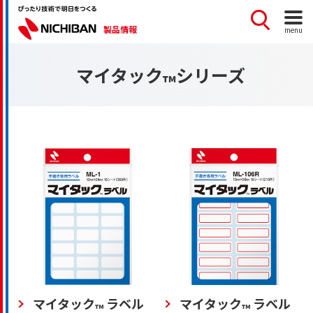
製品情報
menu
マイタック
シリーズ
™
マイタック
ラベル
マイタック
ラベル
™
™