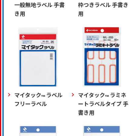
一般無地ラベル 手書
枠つきラベル 手書き
き用
用
マイタック
ラベル
マイタック
ラミネ
™
™
フリーラベル
ートラベルタイプ 手
書き用